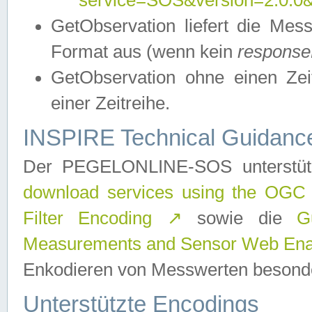
service=SOS&version=2.0.0&r
GetObservation liefert die M
Format aus (wenn kein
response
GetObservation ohne einen Zeitf
einer Zeitreihe.
INSPIRE Technical Guidance
Der PEGELONLINE-SOS unterstüt
download services using the OGC
Filter Encoding
↗
sowie die
G
Measurements and Sensor Web Enab
Enkodieren von Messwerten besonde
Unterstützte Encodings