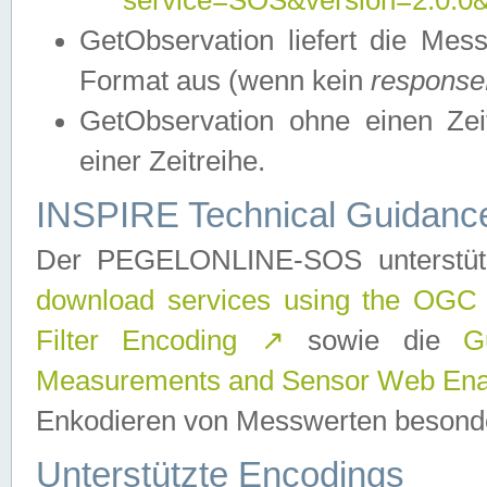
service=SOS&version=2.0.0&r
GetObservation liefert die M
Format aus (wenn kein
response
GetObservation ohne einen Zeitf
einer Zeitreihe.
INSPIRE Technical Guidance
Der PEGELONLINE-SOS unterstüt
download services using the OGC
Filter Encoding
↗
sowie die
G
Measurements and Sensor Web Enab
Enkodieren von Messwerten besonde
Unterstützte Encodings