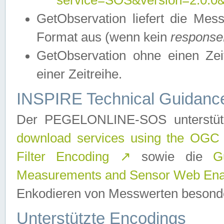
service=SOS&version=2.0.0&r
GetObservation liefert die M
Format aus (wenn kein
response
GetObservation ohne einen Zeitf
einer Zeitreihe.
INSPIRE Technical Guidance
Der PEGELONLINE-SOS unterstüt
download services using the OGC
Filter Encoding
↗
sowie die
G
Measurements and Sensor Web Enab
Enkodieren von Messwerten besonde
Unterstützte Encodings