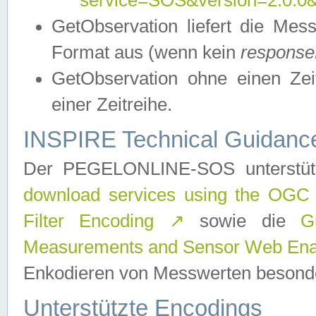
service=SOS&version=2.0.0&r
GetObservation liefert die M
Format aus (wenn kein
response
GetObservation ohne einen Zeitf
einer Zeitreihe.
INSPIRE Technical Guidance
Der PEGELONLINE-SOS unterstüt
download services using the OGC
Filter Encoding
↗
sowie die
G
Measurements and Sensor Web Enab
Enkodieren von Messwerten besonde
Unterstützte Encodings