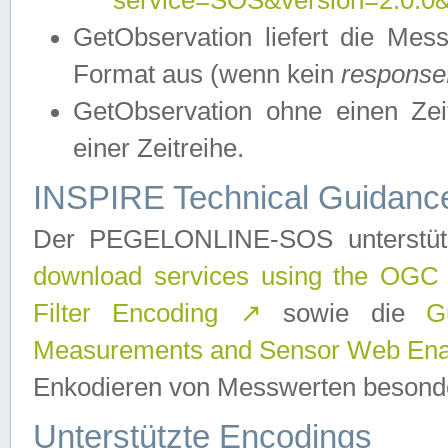
service=SOS&version=2.0.0&r
GetObservation liefert die M
Format aus (wenn kein
response
GetObservation ohne einen Zeitf
einer Zeitreihe.
INSPIRE Technical Guidance
Der PEGELONLINE-SOS unterstüt
download services using the OGC
Filter Encoding
↗
sowie die
G
Measurements and Sensor Web Enab
Enkodieren von Messwerten besonde
Unterstützte Encodings