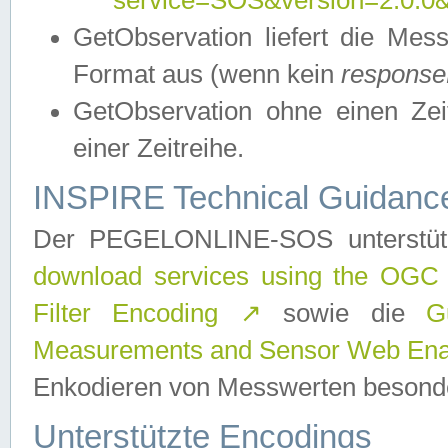
service=SOS&version=2.0.0&r
GetObservation liefert die M
Format aus (wenn kein
response
GetObservation ohne einen Zeitf
einer Zeitreihe.
INSPIRE Technical Guidance
Der PEGELONLINE-SOS unterstüt
download services using the OGC
Filter Encoding
↗
sowie die
G
Measurements and Sensor Web Enab
Enkodieren von Messwerten besonde
Unterstützte Encodings