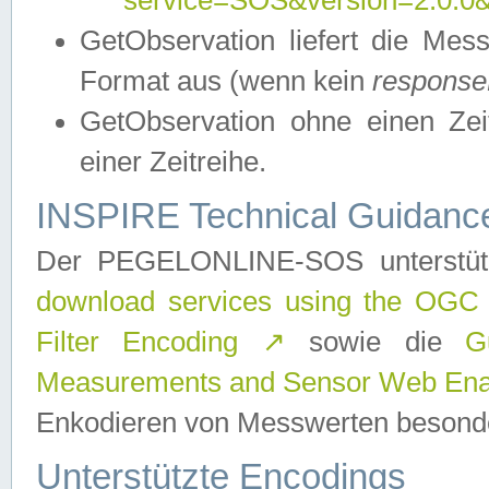
service=SOS&version=2.0.0&r
GetObservation liefert die M
Format aus (wenn kein
response
GetObservation ohne einen Zeitf
einer Zeitreihe.
INSPIRE Technical Guidance
Der PEGELONLINE-SOS unterstüt
download services using the OGC
Filter Encoding
↗
sowie die
G
Measurements and Sensor Web Enab
Enkodieren von Messwerten besonde
Unterstützte Encodings