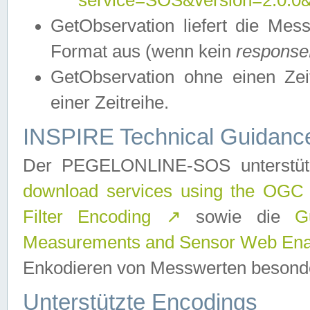
service=SOS&version=2.0.0&r
GetObservation liefert die M
Format aus (wenn kein
response
GetObservation ohne einen Zeitf
einer Zeitreihe.
INSPIRE Technical Guidance
Der PEGELONLINE-SOS unterstüt
download services using the OGC
Filter Encoding
↗
sowie die
G
Measurements and Sensor Web Enab
Enkodieren von Messwerten besonde
Unterstützte Encodings