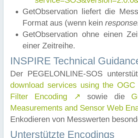
service=SOS&version=2.0.0&r
GetObservation liefert die M
Format aus (wenn kein
response
GetObservation ohne einen Zeitf
einer Zeitreihe.
INSPIRE Technical Guidance
Der PEGELONLINE-SOS unterstüt
download services using the OGC
Filter Encoding
↗
sowie die
G
Measurements and Sensor Web Enab
Enkodieren von Messwerten besonde
Unterstützte Encodings