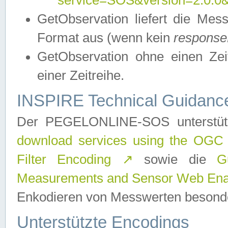
service=SOS&version=2.0.0&r
GetObservation liefert die M
Format aus (wenn kein
response
GetObservation ohne einen Zeitf
einer Zeitreihe.
INSPIRE Technical Guidance
Der PEGELONLINE-SOS unterstüt
download services using the OGC
Filter Encoding
↗
sowie die
G
Measurements and Sensor Web Enab
Enkodieren von Messwerten besonde
Unterstützte Encodings