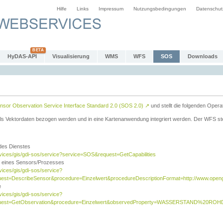
Hilfe
Links
Impressum
Nutzungsbedingungen
Datenschut
HyDAS-API
Visualisierung
WMS
WFS
SOS
Downloads
sor Observation Service Interface Standard 2.0 (SOS 2.0)
↗
und stellt die folgenden Opera
ls Vektordaten bezogen werden und in eine Kartenanwendung integriert werden. Der WFS ste
 des Dienstes
rvices/gis/gdi-sos/service?service=SOS&request=GetCapabilities
n eines Sensors/Prozesses
vices/gis/gdi-sos/service?
est=DescribeSensor&procedure=Einzelwert&procedureDescriptionFormat=http://www.opengi
e
vices/gis/gdi-sos/service?
quest=GetObservation&procedure=Einzelwert&observedProperty=WASSERSTAND%20ROHDA