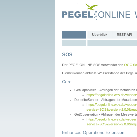
Überblick
REST-API
SOS
Der PEGELONLINE-SOS verwendet den
OGC Sen
Hierbei können aktuelle Wasserstände der Pegel a
Core
GetCapabilities - Abfragen der Metadaten
https://pegelonline.wsv.de/webse
DescribeSensor - Abfragen der Metadate
https://pegelonline.wsv.de/webser
service=SOS&version=2.0.0&requ
GetObservation - Abfragen der Messwert
https://pegelonline.wsv.de/webser
service=SOS&version=2.0.0&re
Enhanced Operations Extension