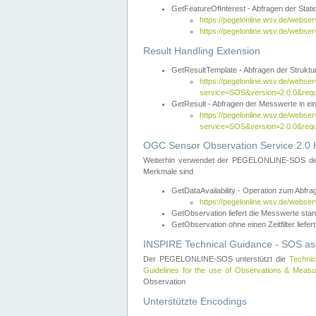
GetFeatureOfInterest - Abfragen der Sta
https://pegelonline.wsv.de/webse
https://pegelonline.wsv.de/webs
Result Handling Extension
GetResultTemplate - Abfragen der Struktur
https://pegelonline.wsv.de/webser
service=SOS&version=2.0.0&
GetResult - Abfragen der Messwerte in ei
https://pegelonline.wsv.de/webser
service=SOS&version=2.0.0&r
OGC Sensor Observation Service 2.0 H
Weiterhin verwendet der PEGELONLINE-SOS d
Merkmale sind
GetDataAvailability - Operation zum Abfr
https://pegelonline.wsv.de/webse
GetObservation liefert die Messwerte s
GetObservation ohne einen Zeitfilter liefert
INSPIRE Technical Guidance - SOS as
Der PEGELONLINE-SOS unterstützt die
Technic
Guidelines for the use of Observations & Mea
Observation
Unterstützte Encodings