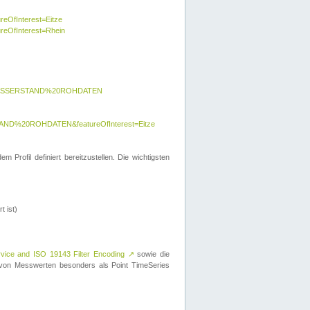
reOfInterest=Eitze
ureOfInterest=Rhein
y=WASSERSTAND%20ROHDATEN
AND%20ROHDATEN&featureOfInterest=Eitze
 Profil definiert bereitzustellen. Die wichtigsten
t ist)
rvice and ISO 19143 Filter Encoding
↗
sowie die
on Messwerten besonders als Point TimeSeries