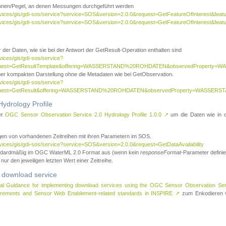
tionen/Pegel, an denen Messungen durchgeführt werden
rvices/gis/gdi-sos/service?service=SOS&version=2.0.0&request=GetFeatureOfInterest&featu
ervices/gis/gdi-sos/service?service=SOS&version=2.0.0&request=GetFeatureOfInterest&feat
 der Daten, wie sie bei der Antwort der GetResult-Operation enthalten sind
vices/gis/gdi-sos/service?
request=GetResultTemplate&offering=WASSERSTAND%20ROHDATEN&observedPropert
ner kompakten Darstellung ohne die Metadaten wie bei GetObservation.
vices/gis/gdi-sos/service?
equest=GetResult&offering=WASSERSTAND%20ROHDATEN&observedProperty=WASSERST
ydrology Profile
er
OGC Sensor Observation Service 2.0 Hydrology Profile 1.0.0
↗
um die Daten wie in dem
agen von vorhandenen Zeitreihen mit ihren Parametern im SOS.
rvices/gis/gdi-sos/service?service=SOS&version=2.0.0&request=GetDataAvailability
tandardmäßig im OGC WaterML 2.0 Format aus (wenn kein
responseFormat
-Parameter definier
 nur den jeweiligen letzten Wert einer Zeitreihe.
 download service
al Guidance for implementing download services using the OGC Sensor Observation Se
surements and Sensor Web Enablement-related standards in INSPIRE
↗
zum Enkodieren v