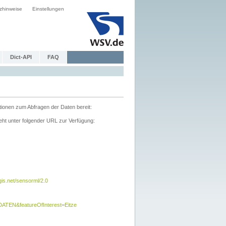
zhinweise
Einstellungen
Dict-API
FAQ
tionen zum Abfragen der Daten bereit:
ht unter folgender URL zur Verfügung:
s.net/sensorml/2.0
TEN&featureOfInterest=Eitze