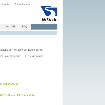
zhinweise
Einstellungen
Dict-API
FAQ
tionen zum Abfragen der Daten bereit:
ht unter folgender URL zur Verfügung:
s.net/sensorml/2.0
TEN&featureOfInterest=Eitze