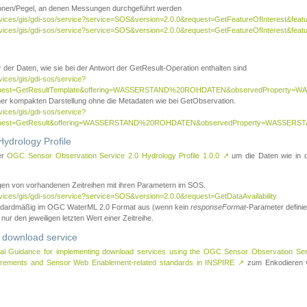
tionen/Pegel, an denen Messungen durchgeführt werden
rvices/gis/gdi-sos/service?service=SOS&version=2.0.0&request=GetFeatureOfInterest&featu
ervices/gis/gdi-sos/service?service=SOS&version=2.0.0&request=GetFeatureOfInterest&feat
 der Daten, wie sie bei der Antwort der GetResult-Operation enthalten sind
vices/gis/gdi-sos/service?
request=GetResultTemplate&offering=WASSERSTAND%20ROHDATEN&observedPropert
ner kompakten Darstellung ohne die Metadaten wie bei GetObservation.
vices/gis/gdi-sos/service?
equest=GetResult&offering=WASSERSTAND%20ROHDATEN&observedProperty=WASSERST
ydrology Profile
er
OGC Sensor Observation Service 2.0 Hydrology Profile 1.0.0
↗
um die Daten wie in dem
agen von vorhandenen Zeitreihen mit ihren Parametern im SOS.
rvices/gis/gdi-sos/service?service=SOS&version=2.0.0&request=GetDataAvailability
tandardmäßig im OGC WaterML 2.0 Format aus (wenn kein
responseFormat
-Parameter definier
 nur den jeweiligen letzten Wert einer Zeitreihe.
 download service
al Guidance for implementing download services using the OGC Sensor Observation Se
surements and Sensor Web Enablement-related standards in INSPIRE
↗
zum Enkodieren v