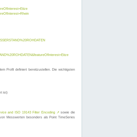
reOfInterest=Eitze
ureOfInterest=Rhein
y=WASSERSTAND%20ROHDATEN
AND%20ROHDATEN&featureOfInterest=Eitze
 Profil definiert bereitzustellen. Die wichtigsten
t ist)
rvice and ISO 19143 Filter Encoding
↗
sowie die
on Messwerten besonders als Point TimeSeries