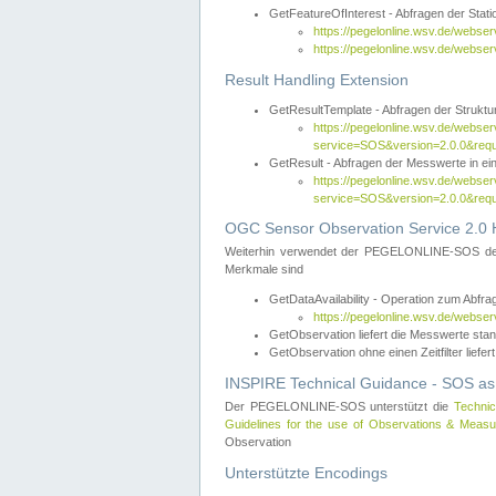
GetFeatureOfInterest - Abfragen der Sta
https://pegelonline.wsv.de/webse
https://pegelonline.wsv.de/webs
Result Handling Extension
GetResultTemplate - Abfragen der Struktur
https://pegelonline.wsv.de/webser
service=SOS&version=2.0.0&
GetResult - Abfragen der Messwerte in ei
https://pegelonline.wsv.de/webser
service=SOS&version=2.0.0&r
OGC Sensor Observation Service 2.0 H
Weiterhin verwendet der PEGELONLINE-SOS d
Merkmale sind
GetDataAvailability - Operation zum Abfr
https://pegelonline.wsv.de/webse
GetObservation liefert die Messwerte s
GetObservation ohne einen Zeitfilter liefert
INSPIRE Technical Guidance - SOS as
Der PEGELONLINE-SOS unterstützt die
Technic
Guidelines for the use of Observations & Mea
Observation
Unterstützte Encodings