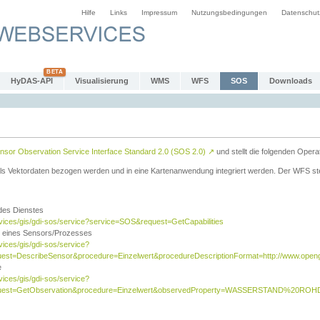
Hilfe
Links
Impressum
Nutzungsbedingungen
Datenschut
HyDAS-API
Visualisierung
WMS
WFS
SOS
Downloads
sor Observation Service Interface Standard 2.0 (SOS 2.0)
↗
und stellt die folgenden Opera
ls Vektordaten bezogen werden und in eine Kartenanwendung integriert werden. Der WFS ste
 des Dienstes
rvices/gis/gdi-sos/service?service=SOS&request=GetCapabilities
n eines Sensors/Prozesses
vices/gis/gdi-sos/service?
est=DescribeSensor&procedure=Einzelwert&procedureDescriptionFormat=http://www.opengi
e
vices/gis/gdi-sos/service?
quest=GetObservation&procedure=Einzelwert&observedProperty=WASSERSTAND%20ROHDA