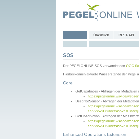
Überblick
REST-API
SOS
Der PEGELONLINE-SOS verwendet den
OGC Sen
Hierbei können aktuelle Wasserstände der Pegel a
Core
GetCapabilities - Abfragen der Metadaten
https://pegelonline.wsv.de/webse
DescribeSensor - Abfragen der Metadate
https://pegelonline.wsv.de/webser
service=SOS&version=2.0.0&requ
GetObservation - Abfragen der Messwert
https://pegelonline.wsv.de/webser
service=SOS&version=2.0.0&re
Enhanced Operations Extension