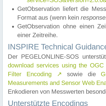
service=SOS&version=2.0.0&r
GetObservation liefert die M
Format aus (wenn kein
response
GetObservation ohne einen Zeitf
einer Zeitreihe.
INSPIRE Technical Guidance
Der PEGELONLINE-SOS unterstüt
download services using the OGC
Filter Encoding
↗
sowie die
G
Measurements and Sensor Web Enab
Enkodieren von Messwerten besonde
Unterstützte Encodings