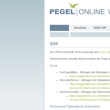
Überblick
REST-API
SOS
Der PEGELONLINE-SOS verwendet den
OGC Sen
Hierbei können aktuelle Wasserstände der Pegel a
Core
GetCapabilities - Abfragen der Metadaten
https://pegelonline.wsv.de/webse
DescribeSensor - Abfragen der Metadate
https://pegelonline.wsv.de/webser
service=SOS&version=2.0.0&requ
GetObservation - Abfragen der Messwert
https://pegelonline.wsv.de/webser
service=SOS&version=2.0.0&re
Enhanced Operations Extension