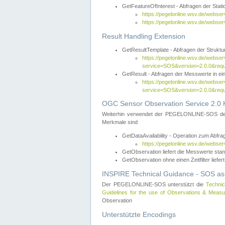
GetFeatureOfInterest - Abfragen der Sta
https://pegelonline.wsv.de/webse
https://pegelonline.wsv.de/webs
Result Handling Extension
GetResultTemplate - Abfragen der Struktur
https://pegelonline.wsv.de/webser
service=SOS&version=2.0.0&
GetResult - Abfragen der Messwerte in ei
https://pegelonline.wsv.de/webser
service=SOS&version=2.0.0&r
OGC Sensor Observation Service 2.0 H
Weiterhin verwendet der PEGELONLINE-SOS d
Merkmale sind
GetDataAvailability - Operation zum Abfr
https://pegelonline.wsv.de/webse
GetObservation liefert die Messwerte s
GetObservation ohne einen Zeitfilter liefert
INSPIRE Technical Guidance - SOS as
Der PEGELONLINE-SOS unterstützt die
Technic
Guidelines for the use of Observations & Mea
Observation
Unterstützte Encodings