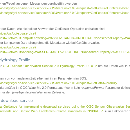
tionen/Pegel, an denen Messungen durchgeführt werden
rvices/gis/gdi-sos/service?service=SOS&version=2.0.0&request=GetFeatureOfInterest&featu
ervices/gis/gdi-sos/service?service=SOS&version=2.0.0&request=GetFeatureOfInterest&feat
 der Daten, wie sie bei der Antwort der GetResult-Operation enthalten sind
vices/gis/gdi-sos/service?
request=GetResultTemplate&offering=WASSERSTAND%20ROHDATEN&observedPropert
ner kompakten Darstellung ohne die Metadaten wie bei GetObservation.
vices/gis/gdi-sos/service?
equest=GetResult&offering=WASSERSTAND%20ROHDATEN&observedProperty=WASSERST
ydrology Profile
er
OGC Sensor Observation Service 2.0 Hydrology Profile 1.0.0
↗
um die Daten wie in dem
agen von vorhandenen Zeitreihen mit ihren Parametern im SOS.
rvices/gis/gdi-sos/service?service=SOS&version=2.0.0&request=GetDataAvailability
tandardmäßig im OGC WaterML 2.0 Format aus (wenn kein
responseFormat
-Parameter definier
 nur den jeweiligen letzten Wert einer Zeitreihe.
 download service
al Guidance for implementing download services using the OGC Sensor Observation Se
surements and Sensor Web Enablement-related standards in INSPIRE
↗
zum Enkodieren v