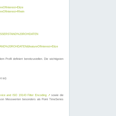
reOfInterest=Eitze
ureOfInterest=Rhein
y=WASSERSTAND%20ROHDATEN
AND%20ROHDATEN&featureOfInterest=Eitze
 Profil definiert bereitzustellen. Die wichtigsten
t ist)
rvice and ISO 19143 Filter Encoding
↗
sowie die
on Messwerten besonders als Point TimeSeries