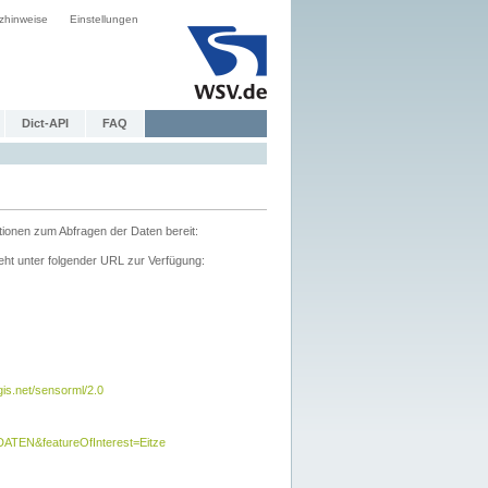
zhinweise
Einstellungen
Dict-API
FAQ
tionen zum Abfragen der Daten bereit:
ht unter folgender URL zur Verfügung:
s.net/sensorml/2.0
TEN&featureOfInterest=Eitze