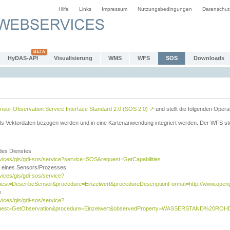
Hilfe
Links
Impressum
Nutzungsbedingungen
Datenschut
HyDAS-API
Visualisierung
WMS
WFS
SOS
Downloads
sor Observation Service Interface Standard 2.0 (SOS 2.0)
↗
und stellt die folgenden Opera
ls Vektordaten bezogen werden und in eine Kartenanwendung integriert werden. Der WFS ste
 des Dienstes
rvices/gis/gdi-sos/service?service=SOS&request=GetCapabilities
n eines Sensors/Prozesses
vices/gis/gdi-sos/service?
est=DescribeSensor&procedure=Einzelwert&procedureDescriptionFormat=http://www.opengi
e
vices/gis/gdi-sos/service?
quest=GetObservation&procedure=Einzelwert&observedProperty=WASSERSTAND%20ROHDA