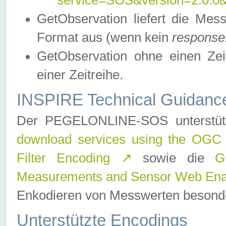
service=SOS&version=2.0.0&r
GetObservation liefert die M
Format aus (wenn kein
response
GetObservation ohne einen Zeitf
einer Zeitreihe.
INSPIRE Technical Guidance
Der PEGELONLINE-SOS unterstüt
download services using the OGC
Filter Encoding
↗
sowie die
G
Measurements and Sensor Web Enab
Enkodieren von Messwerten besonde
Unterstützte Encodings