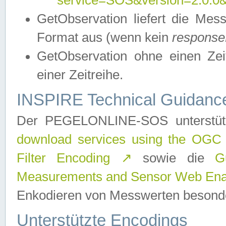
service=SOS&version=2.0.0&r
GetObservation liefert die M
Format aus (wenn kein
response
GetObservation ohne einen Zeitf
einer Zeitreihe.
INSPIRE Technical Guidance
Der PEGELONLINE-SOS unterstüt
download services using the OGC
Filter Encoding
↗
sowie die
G
Measurements and Sensor Web Enab
Enkodieren von Messwerten besonde
Unterstützte Encodings