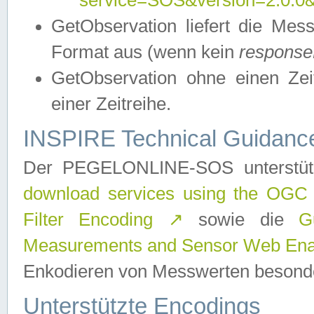
service=SOS&version=2.0.0&r
GetObservation liefert die M
Format aus (wenn kein
response
GetObservation ohne einen Zeitf
einer Zeitreihe.
INSPIRE Technical Guidance
Der PEGELONLINE-SOS unterstüt
download services using the OGC
Filter Encoding
↗
sowie die
G
Measurements and Sensor Web Enab
Enkodieren von Messwerten besonde
Unterstützte Encodings