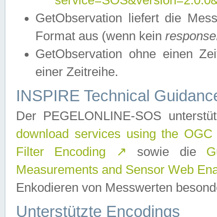
service=SOS&version=2.0.0&r
GetObservation liefert die M
Format aus (wenn kein
response
GetObservation ohne einen Zeitf
einer Zeitreihe.
INSPIRE Technical Guidance
Der PEGELONLINE-SOS unterstüt
download services using the OGC
Filter Encoding
↗
sowie die
G
Measurements and Sensor Web Enab
Enkodieren von Messwerten besonde
Unterstützte Encodings