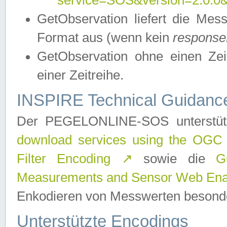
service=SOS&version=2.0.0&r
GetObservation liefert die M
Format aus (wenn kein
response
GetObservation ohne einen Zeitf
einer Zeitreihe.
INSPIRE Technical Guidance
Der PEGELONLINE-SOS unterstüt
download services using the OGC
Filter Encoding
↗
sowie die
G
Measurements and Sensor Web Enab
Enkodieren von Messwerten besonde
Unterstützte Encodings