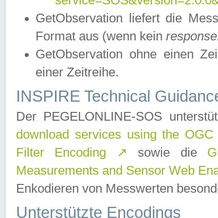
service=SOS&version=2.0.0&r
GetObservation liefert die M
Format aus (wenn kein
response
GetObservation ohne einen Zeitf
einer Zeitreihe.
INSPIRE Technical Guidance
Der PEGELONLINE-SOS unterstüt
download services using the OGC
Filter Encoding
↗
sowie die
G
Measurements and Sensor Web Enab
Enkodieren von Messwerten besonde
Unterstützte Encodings