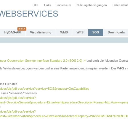
Hilfe
Links
Impressum
Nutzungsbedingungen
Datenschut
HyDAS-API
Visualisierung
WMS
WFS
SOS
Downloads
sor Observation Service Interface Standard 2.0 (SOS 2.0)
↗
und stellt die folgenden Opera
ls Vektordaten bezogen werden und in eine Kartenanwendung integriert werden. Der WFS ste
 des Dienstes
rvices/gis/gdi-sos/service?service=SOS&request=GetCapabilities
n eines Sensors/Prozesses
vices/gis/gdi-sos/service?
est=DescribeSensor&procedure=Einzelwert&procedureDescriptionFormat=http://www.opengi
e
vices/gis/gdi-sos/service?
quest=GetObservation&procedure=Einzelwert&observedProperty=WASSERSTAND%20ROHDA