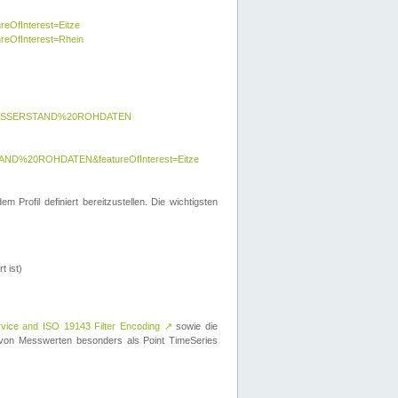
reOfInterest=Eitze
ureOfInterest=Rhein
y=WASSERSTAND%20ROHDATEN
AND%20ROHDATEN&featureOfInterest=Eitze
 Profil definiert bereitzustellen. Die wichtigsten
t ist)
rvice and ISO 19143 Filter Encoding
↗
sowie die
on Messwerten besonders als Point TimeSeries