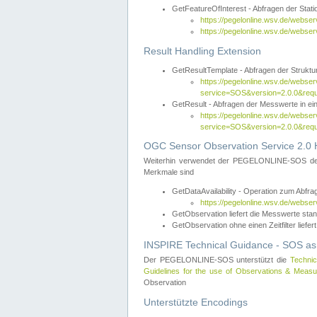
GetFeatureOfInterest - Abfragen der Sta
https://pegelonline.wsv.de/webse
https://pegelonline.wsv.de/webs
Result Handling Extension
GetResultTemplate - Abfragen der Struktur
https://pegelonline.wsv.de/webser
service=SOS&version=2.0.0&
GetResult - Abfragen der Messwerte in ei
https://pegelonline.wsv.de/webser
service=SOS&version=2.0.0&r
OGC Sensor Observation Service 2.0 H
Weiterhin verwendet der PEGELONLINE-SOS d
Merkmale sind
GetDataAvailability - Operation zum Abfr
https://pegelonline.wsv.de/webse
GetObservation liefert die Messwerte s
GetObservation ohne einen Zeitfilter liefert
INSPIRE Technical Guidance - SOS as
Der PEGELONLINE-SOS unterstützt die
Technic
Guidelines for the use of Observations & Mea
Observation
Unterstützte Encodings