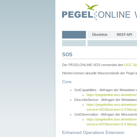
Überblick
REST-API
SOS
Der PEGELONLINE-SOS verwendet den
OGC Sen
Hierbei können aktuelle Wasserstände der Pegel a
Core
GetCapabilities - Abfragen der Metadaten
https://pegelonline.wsv.de/webse
DescribeSensor - Abfragen der Metadate
https://pegelonline.wsv.de/webser
service=SOS&version=2.0.0&requ
GetObservation - Abfragen der Messwert
https://pegelonline.wsv.de/webser
service=SOS&version=2.0.0&re
Enhanced Operations Extension