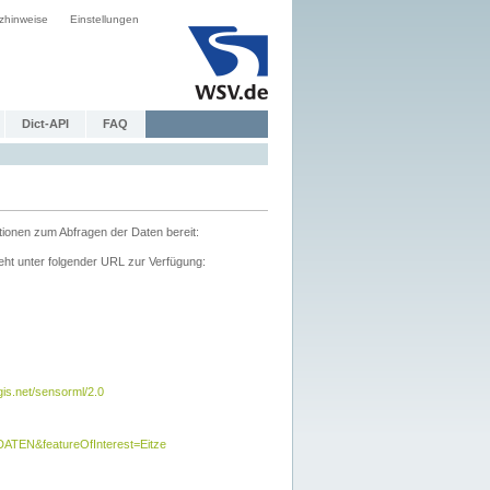
zhinweise
Einstellungen
Dict-API
FAQ
tionen zum Abfragen der Daten bereit:
ht unter folgender URL zur Verfügung:
s.net/sensorml/2.0
TEN&featureOfInterest=Eitze