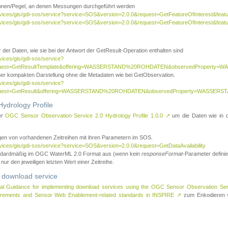
tionen/Pegel, an denen Messungen durchgeführt werden
rvices/gis/gdi-sos/service?service=SOS&version=2.0.0&request=GetFeatureOfInterest&featu
ervices/gis/gdi-sos/service?service=SOS&version=2.0.0&request=GetFeatureOfInterest&feat
 der Daten, wie sie bei der Antwort der GetResult-Operation enthalten sind
vices/gis/gdi-sos/service?
request=GetResultTemplate&offering=WASSERSTAND%20ROHDATEN&observedPropert
ner kompakten Darstellung ohne die Metadaten wie bei GetObservation.
vices/gis/gdi-sos/service?
equest=GetResult&offering=WASSERSTAND%20ROHDATEN&observedProperty=WASSERST
ydrology Profile
er
OGC Sensor Observation Service 2.0 Hydrology Profile 1.0.0
↗
um die Daten wie in dem
agen von vorhandenen Zeitreihen mit ihren Parametern im SOS.
rvices/gis/gdi-sos/service?service=SOS&version=2.0.0&request=GetDataAvailability
tandardmäßig im OGC WaterML 2.0 Format aus (wenn kein
responseFormat
-Parameter definier
 nur den jeweiligen letzten Wert einer Zeitreihe.
 download service
al Guidance for implementing download services using the OGC Sensor Observation Se
surements and Sensor Web Enablement-related standards in INSPIRE
↗
zum Enkodieren v