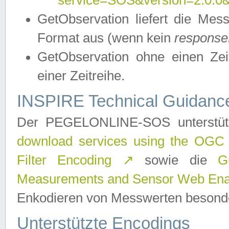
service=SOS&version=2.0.0&r
GetObservation liefert die M
Format aus (wenn kein
response
GetObservation ohne einen Zeitf
einer Zeitreihe.
INSPIRE Technical Guidance
Der PEGELONLINE-SOS unterstüt
download services using the OGC
Filter Encoding
↗
sowie die
G
Measurements and Sensor Web Enab
Enkodieren von Messwerten besonde
Unterstützte Encodings