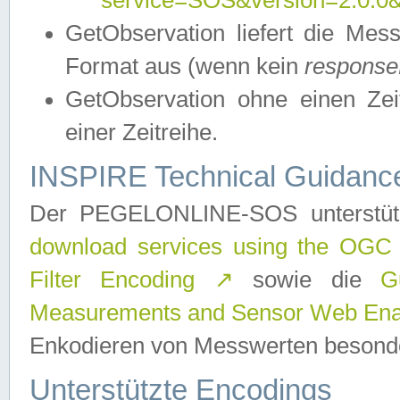
service=SOS&version=2.0.0&r
GetObservation liefert die M
Format aus (wenn kein
response
GetObservation ohne einen Zeitf
einer Zeitreihe.
INSPIRE Technical Guidance
Der PEGELONLINE-SOS unterstüt
download services using the OGC
Filter Encoding
↗
sowie die
G
Measurements and Sensor Web Enab
Enkodieren von Messwerten besonde
Unterstützte Encodings