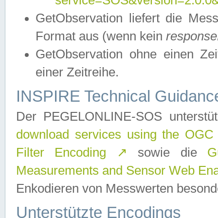
service=SOS&version=2.0.0&r
GetObservation liefert die M
Format aus (wenn kein
response
GetObservation ohne einen Zeitf
einer Zeitreihe.
INSPIRE Technical Guidance
Der PEGELONLINE-SOS unterstüt
download services using the OGC
Filter Encoding
↗
sowie die
G
Measurements and Sensor Web Enab
Enkodieren von Messwerten besonde
Unterstützte Encodings