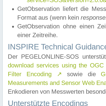
service=SOS&version=2.0.0&r
GetObservation liefert die M
Format aus (wenn kein
response
GetObservation ohne einen Zeitf
einer Zeitreihe.
INSPIRE Technical Guidance
Der PEGELONLINE-SOS unterstüt
download services using the OGC
Filter Encoding
↗
sowie die
G
Measurements and Sensor Web Enab
Enkodieren von Messwerten besonde
Unterstützte Encodings