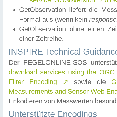
service=SOS&version=2.0.0&r
GetObservation liefert die M
Format aus (wenn kein
response
GetObservation ohne einen Zeitf
einer Zeitreihe.
INSPIRE Technical Guidance
Der PEGELONLINE-SOS unterstüt
download services using the OGC
Filter Encoding
↗
sowie die
G
Measurements and Sensor Web Enab
Enkodieren von Messwerten besonde
Unterstützte Encodings