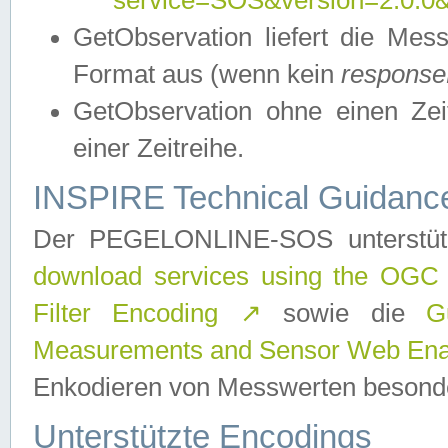
service=SOS&version=2.0.0&r
GetObservation liefert die M
Format aus (wenn kein
response
GetObservation ohne einen Zeitf
einer Zeitreihe.
INSPIRE Technical Guidance
Der PEGELONLINE-SOS unterstüt
download services using the OGC
Filter Encoding
↗
sowie die
G
Measurements and Sensor Web Enab
Enkodieren von Messwerten besonde
Unterstützte Encodings