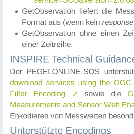
service=SOS&version=2.0.0&r
GetObservation liefert die M
Format aus (wenn kein
response
GetObservation ohne einen Zeitf
einer Zeitreihe.
INSPIRE Technical Guidance
Der PEGELONLINE-SOS unterstüt
download services using the OGC
Filter Encoding
↗
sowie die
G
Measurements and Sensor Web Enab
Enkodieren von Messwerten besonde
Unterstützte Encodings