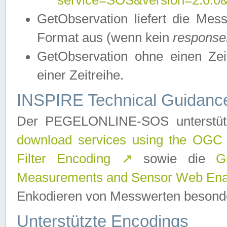
service=SOS&version=2.0.0&r
GetObservation liefert die M
Format aus (wenn kein
response
GetObservation ohne einen Zeitf
einer Zeitreihe.
INSPIRE Technical Guidance
Der PEGELONLINE-SOS unterstüt
download services using the OGC
Filter Encoding
↗
sowie die
G
Measurements and Sensor Web Enab
Enkodieren von Messwerten besonde
Unterstützte Encodings