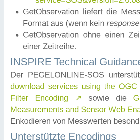
service=SOS&version=2.0.0&r
GetObservation liefert die M
Format aus (wenn kein
response
GetObservation ohne einen Zeitf
einer Zeitreihe.
INSPIRE Technical Guidance
Der PEGELONLINE-SOS unterstüt
download services using the OGC
Filter Encoding
↗
sowie die
G
Measurements and Sensor Web Enab
Enkodieren von Messwerten besonde
Unterstützte Encodings