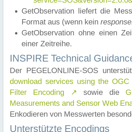
service=SOS&version=2.0.0&r
GetObservation liefert die M
Format aus (wenn kein
response
GetObservation ohne einen Zeitf
einer Zeitreihe.
INSPIRE Technical Guidance
Der PEGELONLINE-SOS unterstüt
download services using the OGC
Filter Encoding
↗
sowie die
G
Measurements and Sensor Web Enab
Enkodieren von Messwerten besonde
Unterstützte Encodings