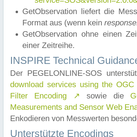
service=SOS&version=2.0.0&r
GetObservation liefert die M
Format aus (wenn kein
response
GetObservation ohne einen Zeitf
einer Zeitreihe.
INSPIRE Technical Guidance
Der PEGELONLINE-SOS unterstüt
download services using the OGC
Filter Encoding
↗
sowie die
G
Measurements and Sensor Web Enab
Enkodieren von Messwerten besonde
Unterstützte Encodings