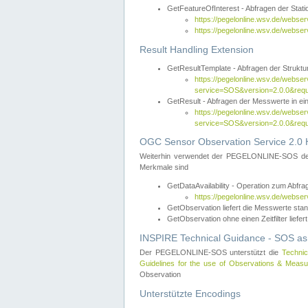
GetFeatureOfInterest - Abfragen der Sta
https://pegelonline.wsv.de/webse
https://pegelonline.wsv.de/webs
Result Handling Extension
GetResultTemplate - Abfragen der Struktur
https://pegelonline.wsv.de/webser
service=SOS&version=2.0.0&
GetResult - Abfragen der Messwerte in ei
https://pegelonline.wsv.de/webser
service=SOS&version=2.0.0&r
OGC Sensor Observation Service 2.0 H
Weiterhin verwendet der PEGELONLINE-SOS d
Merkmale sind
GetDataAvailability - Operation zum Abfr
https://pegelonline.wsv.de/webse
GetObservation liefert die Messwerte s
GetObservation ohne einen Zeitfilter liefert
INSPIRE Technical Guidance - SOS as
Der PEGELONLINE-SOS unterstützt die
Technic
Guidelines for the use of Observations & Mea
Observation
Unterstützte Encodings