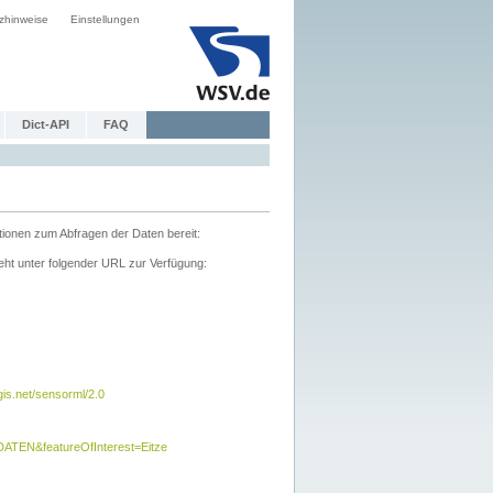
zhinweise
Einstellungen
Dict-API
FAQ
tionen zum Abfragen der Daten bereit:
ht unter folgender URL zur Verfügung:
s.net/sensorml/2.0
TEN&featureOfInterest=Eitze