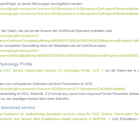
tionen/Pegel, an denen Messungen durchgeführt werden
rvices/gis/gdi-sos/service?service=SOS&version=2.0.0&request=GetFeatureOfInterest&featu
ervices/gis/gdi-sos/service?service=SOS&version=2.0.0&request=GetFeatureOfInterest&feat
 der Daten, wie sie bei der Antwort der GetResult-Operation enthalten sind
vices/gis/gdi-sos/service?
request=GetResultTemplate&offering=WASSERSTAND%20ROHDATEN&observedPropert
ner kompakten Darstellung ohne die Metadaten wie bei GetObservation.
vices/gis/gdi-sos/service?
equest=GetResult&offering=WASSERSTAND%20ROHDATEN&observedProperty=WASSERST
ydrology Profile
er
OGC Sensor Observation Service 2.0 Hydrology Profile 1.0.0
↗
um die Daten wie in dem
agen von vorhandenen Zeitreihen mit ihren Parametern im SOS.
rvices/gis/gdi-sos/service?service=SOS&version=2.0.0&request=GetDataAvailability
tandardmäßig im OGC WaterML 2.0 Format aus (wenn kein
responseFormat
-Parameter definier
 nur den jeweiligen letzten Wert einer Zeitreihe.
 download service
al Guidance for implementing download services using the OGC Sensor Observation Se
surements and Sensor Web Enablement-related standards in INSPIRE
↗
zum Enkodieren v