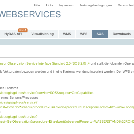
Hilfe
Links
Impressum
Nutzungsbedingungen
Datenschut
HyDAS-API
Visualisierung
WMS
WFS
SOS
Downloads
sor Observation Service Interface Standard 2.0 (SOS 2.0)
↗
und stellt die folgenden Opera
ls Vektordaten bezogen werden und in eine Kartenanwendung integriert werden. Der WFS ste
 des Dienstes
rvices/gis/gdi-sos/service?service=SOS&request=GetCapabilities
n eines Sensors/Prozesses
vices/gis/gdi-sos/service?
est=DescribeSensor&procedure=Einzelwert&procedureDescriptionFormat=http://www.opengi
e
vices/gis/gdi-sos/service?
quest=GetObservation&procedure=Einzelwert&observedProperty=WASSERSTAND%20ROHDA