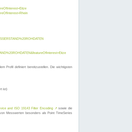
reOfInterest=Eitze
ureOfInterest=Rhein
y=WASSERSTAND%20ROHDATEN
AND%20ROHDATEN&featureOfInterest=Eitze
 Profil definiert bereitzustellen. Die wichtigsten
t ist)
rvice and ISO 19143 Filter Encoding
↗
sowie die
on Messwerten besonders als Point TimeSeries