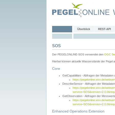
Überblick
REST-API
SOS
Der PEGELONLINE-SOS verwendet den
OGC Sen
Hierbei können aktuelle Wasserstände der Pegel a
Core
GetCapabilities - Abfragen der Metadaten
https://pegelonline.wsv.de/webse
DescribeSensor - Abfragen der Metadate
https://pegelonline.wsv.de/webser
service=SOS&version=2.0.0&requ
GetObservation - Abfragen der Messwert
https://pegelonline.wsv.de/webser
service=SOS&version=2.0.0&re
Enhanced Operations Extension