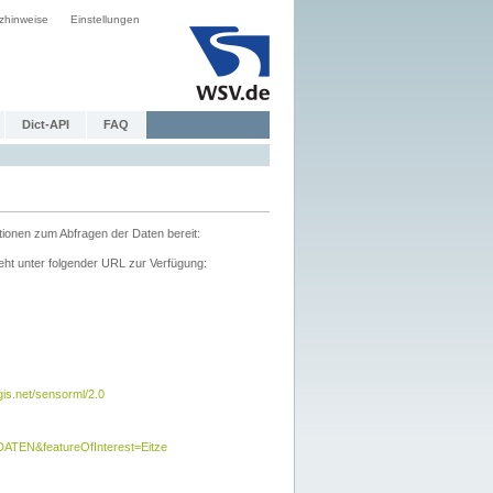
zhinweise
Einstellungen
Dict-API
FAQ
tionen zum Abfragen der Daten bereit:
ht unter folgender URL zur Verfügung:
s.net/sensorml/2.0
TEN&featureOfInterest=Eitze