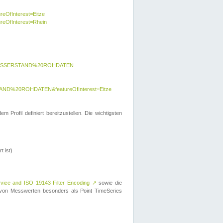
reOfInterest=Eitze
ureOfInterest=Rhein
y=WASSERSTAND%20ROHDATEN
AND%20ROHDATEN&featureOfInterest=Eitze
 Profil definiert bereitzustellen. Die wichtigsten
t ist)
rvice and ISO 19143 Filter Encoding
↗
sowie die
on Messwerten besonders als Point TimeSeries