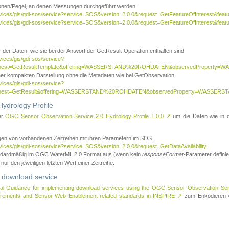
tionen/Pegel, an denen Messungen durchgeführt werden
rvices/gis/gdi-sos/service?service=SOS&version=2.0.0&request=GetFeatureOfInterest&featu
ervices/gis/gdi-sos/service?service=SOS&version=2.0.0&request=GetFeatureOfInterest&feat
 der Daten, wie sie bei der Antwort der GetResult-Operation enthalten sind
vices/gis/gdi-sos/service?
request=GetResultTemplate&offering=WASSERSTAND%20ROHDATEN&observedPropert
ner kompakten Darstellung ohne die Metadaten wie bei GetObservation.
vices/gis/gdi-sos/service?
equest=GetResult&offering=WASSERSTAND%20ROHDATEN&observedProperty=WASSERST
ydrology Profile
er
OGC Sensor Observation Service 2.0 Hydrology Profile 1.0.0
↗
um die Daten wie in dem
agen von vorhandenen Zeitreihen mit ihren Parametern im SOS.
rvices/gis/gdi-sos/service?service=SOS&version=2.0.0&request=GetDataAvailability
tandardmäßig im OGC WaterML 2.0 Format aus (wenn kein
responseFormat
-Parameter definier
 nur den jeweiligen letzten Wert einer Zeitreihe.
 download service
al Guidance for implementing download services using the OGC Sensor Observation Se
surements and Sensor Web Enablement-related standards in INSPIRE
↗
zum Enkodieren v