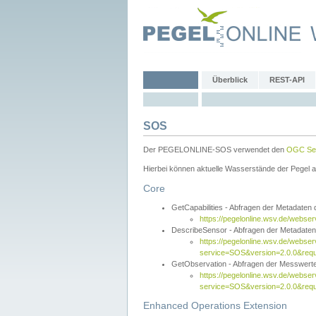
Überblick
REST-API
SOS
Der PEGELONLINE-SOS verwendet den
OGC Sen
Hierbei können aktuelle Wasserstände der Pegel a
Core
GetCapabilities - Abfragen der Metadaten
https://pegelonline.wsv.de/webse
DescribeSensor - Abfragen der Metadate
https://pegelonline.wsv.de/webser
service=SOS&version=2.0.0&requ
GetObservation - Abfragen der Messwert
https://pegelonline.wsv.de/webser
service=SOS&version=2.0.0&re
Enhanced Operations Extension