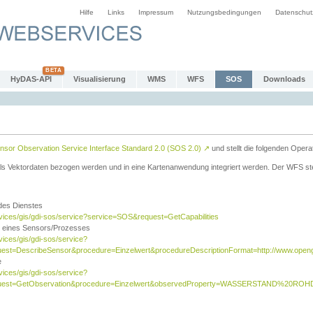
Hilfe
Links
Impressum
Nutzungsbedingungen
Datenschut
HyDAS-API
Visualisierung
WMS
WFS
SOS
Downloads
sor Observation Service Interface Standard 2.0 (SOS 2.0)
↗
und stellt die folgenden Opera
ls Vektordaten bezogen werden und in eine Kartenanwendung integriert werden. Der WFS ste
 des Dienstes
rvices/gis/gdi-sos/service?service=SOS&request=GetCapabilities
n eines Sensors/Prozesses
vices/gis/gdi-sos/service?
est=DescribeSensor&procedure=Einzelwert&procedureDescriptionFormat=http://www.opengi
e
vices/gis/gdi-sos/service?
quest=GetObservation&procedure=Einzelwert&observedProperty=WASSERSTAND%20ROHDA