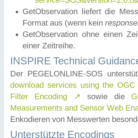
service=SOS&version=2.0.0&r
GetObservation liefert die M
Format aus (wenn kein
response
GetObservation ohne einen Zeitf
einer Zeitreihe.
INSPIRE Technical Guidance
Der PEGELONLINE-SOS unterstüt
download services using the OGC
Filter Encoding
↗
sowie die
G
Measurements and Sensor Web Enab
Enkodieren von Messwerten besonde
Unterstützte Encodings