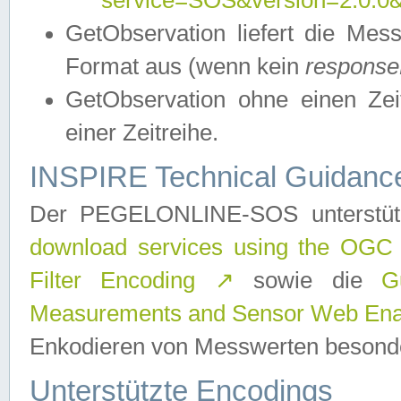
service=SOS&version=2.0.0&r
GetObservation liefert die M
Format aus (wenn kein
response
GetObservation ohne einen Zeitf
einer Zeitreihe.
INSPIRE Technical Guidance
Der PEGELONLINE-SOS unterstüt
download services using the OGC
Filter Encoding
↗
sowie die
G
Measurements and Sensor Web Enab
Enkodieren von Messwerten besonde
Unterstützte Encodings