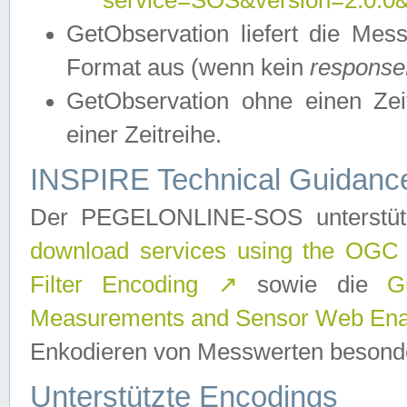
service=SOS&version=2.0.0&r
GetObservation liefert die M
Format aus (wenn kein
response
GetObservation ohne einen Zeitf
einer Zeitreihe.
INSPIRE Technical Guidance
Der PEGELONLINE-SOS unterstüt
download services using the OGC
Filter Encoding
↗
sowie die
G
Measurements and Sensor Web Enab
Enkodieren von Messwerten besonde
Unterstützte Encodings