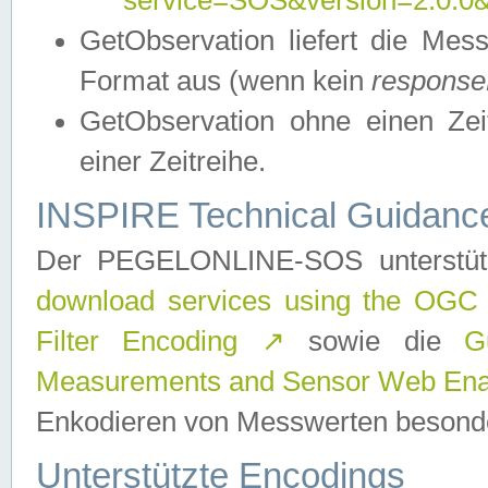
service=SOS&version=2.0.0&r
GetObservation liefert die M
Format aus (wenn kein
response
GetObservation ohne einen Zeitf
einer Zeitreihe.
INSPIRE Technical Guidance
Der PEGELONLINE-SOS unterstüt
download services using the OGC
Filter Encoding
↗
sowie die
G
Measurements and Sensor Web Enab
Enkodieren von Messwerten besonde
Unterstützte Encodings