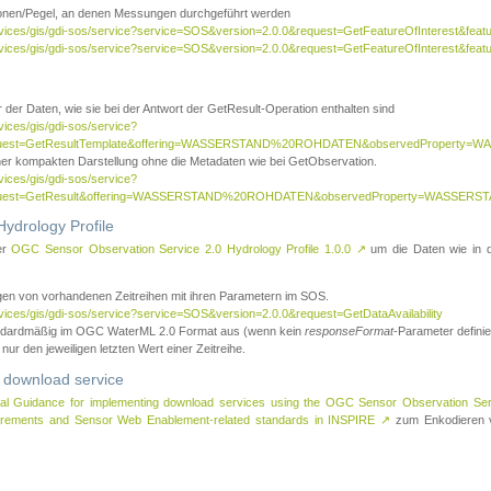
tionen/Pegel, an denen Messungen durchgeführt werden
rvices/gis/gdi-sos/service?service=SOS&version=2.0.0&request=GetFeatureOfInterest&featu
ervices/gis/gdi-sos/service?service=SOS&version=2.0.0&request=GetFeatureOfInterest&feat
 der Daten, wie sie bei der Antwort der GetResult-Operation enthalten sind
vices/gis/gdi-sos/service?
request=GetResultTemplate&offering=WASSERSTAND%20ROHDATEN&observedPropert
ner kompakten Darstellung ohne die Metadaten wie bei GetObservation.
vices/gis/gdi-sos/service?
equest=GetResult&offering=WASSERSTAND%20ROHDATEN&observedProperty=WASSERST
ydrology Profile
er
OGC Sensor Observation Service 2.0 Hydrology Profile 1.0.0
↗
um die Daten wie in dem
agen von vorhandenen Zeitreihen mit ihren Parametern im SOS.
rvices/gis/gdi-sos/service?service=SOS&version=2.0.0&request=GetDataAvailability
tandardmäßig im OGC WaterML 2.0 Format aus (wenn kein
responseFormat
-Parameter definier
 nur den jeweiligen letzten Wert einer Zeitreihe.
 download service
al Guidance for implementing download services using the OGC Sensor Observation Se
surements and Sensor Web Enablement-related standards in INSPIRE
↗
zum Enkodieren v