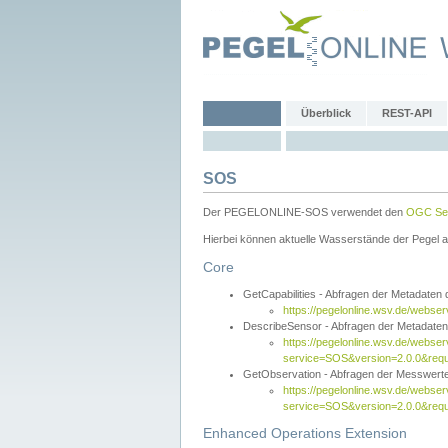
Überblick
REST-API
SOS
Der PEGELONLINE-SOS verwendet den
OGC Sen
Hierbei können aktuelle Wasserstände der Pegel a
Core
GetCapabilities - Abfragen der Metadaten
https://pegelonline.wsv.de/webse
DescribeSensor - Abfragen der Metadate
https://pegelonline.wsv.de/webser
service=SOS&version=2.0.0&requ
GetObservation - Abfragen der Messwert
https://pegelonline.wsv.de/webser
service=SOS&version=2.0.0&re
Enhanced Operations Extension