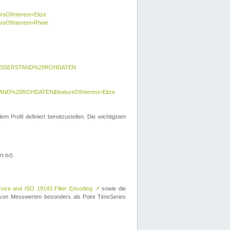
reOfInterest=Eitze
ureOfInterest=Rhein
y=WASSERSTAND%20ROHDATEN
AND%20ROHDATEN&featureOfInterest=Eitze
 Profil definiert bereitzustellen. Die wichtigsten
t ist)
rvice and ISO 19143 Filter Encoding
↗
sowie die
on Messwerten besonders als Point TimeSeries