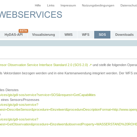
Hilfe
Links
Impressum
Nutzungsbedingungen
Datenschut
HyDAS-API
Visualisierung
WMS
WFS
SOS
Downloads
sor Observation Service Interface Standard 2.0 (SOS 2.0)
↗
und stellt die folgenden Opera
ls Vektordaten bezogen werden und in eine Kartenanwendung integriert werden. Der WFS ste
 des Dienstes
rvices/gis/gdi-sos/service?service=SOS&request=GetCapabilities
n eines Sensors/Prozesses
vices/gis/gdi-sos/service?
est=DescribeSensor&procedure=Einzelwert&procedureDescriptionFormat=http://www.opengi
e
vices/gis/gdi-sos/service?
quest=GetObservation&procedure=Einzelwert&observedProperty=WASSERSTAND%20ROHDA