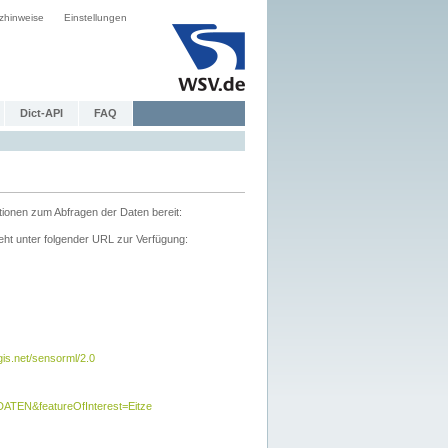
zhinweise
Einstellungen
Dict-API
FAQ
tionen zum Abfragen der Daten bereit:
ht unter folgender URL zur Verfügung:
s.net/sensorml/2.0
TEN&featureOfInterest=Eitze