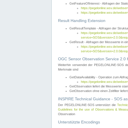
GetFeatureOfInterest - Abfragen der Sta
https://pegelonline.wsv.de/webse
https://pegelonline.wsv.de/webs
Result Handling Extension
GetResultTemplate - Abfragen der Struktur
https://pegelonline.wsv.de/webser
service=SOS&version=2.0.0&
GetResult - Abfragen der Messwerte in ei
https://pegelonline.wsv.de/webser
service=SOS&version=2.0.0&r
OGC Sensor Observation Service 2.0 H
Weiterhin verwendet der PEGELONLINE-SOS d
Merkmale sind
GetDataAvailability - Operation zum Abfr
https://pegelonline.wsv.de/webse
GetObservation liefert die Messwerte s
GetObservation ohne einen Zeitfilter liefert
INSPIRE Technical Guidance - SOS as
Der PEGELONLINE-SOS unterstützt die
Technic
Guidelines for the use of Observations & Mea
Observation
Unterstützte Encodings