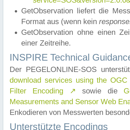
service=SOS&version=2.0.0&r
GetObservation liefert die M
Format aus (wenn kein
response
GetObservation ohne einen Zeitf
einer Zeitreihe.
INSPIRE Technical Guidance
Der PEGELONLINE-SOS unterstüt
download services using the OGC
Filter Encoding
↗
sowie die
G
Measurements and Sensor Web Enab
Enkodieren von Messwerten besonde
Unterstützte Encodings