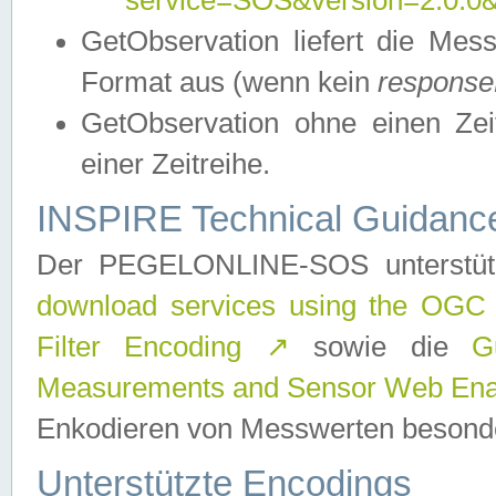
service=SOS&version=2.0.0&r
GetObservation liefert die M
Format aus (wenn kein
response
GetObservation ohne einen Zeitf
einer Zeitreihe.
INSPIRE Technical Guidance
Der PEGELONLINE-SOS unterstüt
download services using the OGC
Filter Encoding
↗
sowie die
G
Measurements and Sensor Web Enab
Enkodieren von Messwerten besonde
Unterstützte Encodings