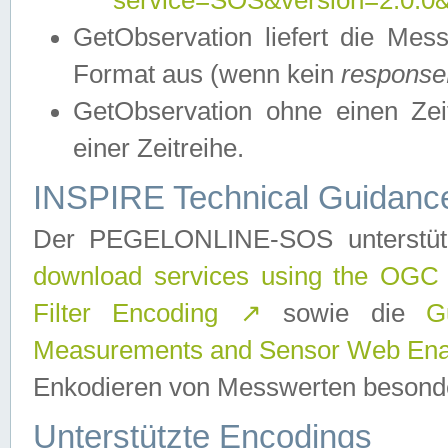
service=SOS&version=2.0.0&r
GetObservation liefert die M
Format aus (wenn kein
response
GetObservation ohne einen Zeitf
einer Zeitreihe.
INSPIRE Technical Guidance
Der PEGELONLINE-SOS unterstüt
download services using the OGC
Filter Encoding
↗
sowie die
G
Measurements and Sensor Web Enab
Enkodieren von Messwerten besonde
Unterstützte Encodings