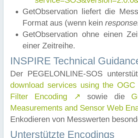
service=SOS&version=2.0.0&r
GetObservation liefert die M
Format aus (wenn kein
response
GetObservation ohne einen Zeitf
einer Zeitreihe.
INSPIRE Technical Guidance
Der PEGELONLINE-SOS unterstüt
download services using the OGC
Filter Encoding
↗
sowie die
G
Measurements and Sensor Web Enab
Enkodieren von Messwerten besonde
Unterstützte Encodings