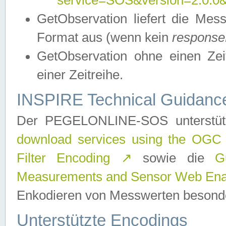
service=SOS&version=2.0.0&r
GetObservation liefert die M
Format aus (wenn kein
response
GetObservation ohne einen Zeitf
einer Zeitreihe.
INSPIRE Technical Guidance
Der PEGELONLINE-SOS unterstüt
download services using the OGC
Filter Encoding
↗
sowie die
G
Measurements and Sensor Web Enab
Enkodieren von Messwerten besonde
Unterstützte Encodings