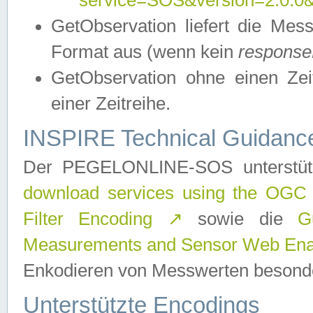
service=SOS&version=2.0.0&r
GetObservation liefert die M
Format aus (wenn kein
response
GetObservation ohne einen Zeitf
einer Zeitreihe.
INSPIRE Technical Guidance
Der PEGELONLINE-SOS unterstüt
download services using the OGC
Filter Encoding
↗
sowie die
G
Measurements and Sensor Web Enab
Enkodieren von Messwerten besonde
Unterstützte Encodings