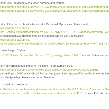
tionen/Pegel, an denen Messungen durchgeführt werden
rvices/gis/gdi-sos/service?service=SOS&version=2.0.0&request=GetFeatureOfInterest&featu
ervices/gis/gdi-sos/service?service=SOS&version=2.0.0&request=GetFeatureOfInterest&feat
 der Daten, wie sie bei der Antwort der GetResult-Operation enthalten sind
vices/gis/gdi-sos/service?
request=GetResultTemplate&offering=WASSERSTAND%20ROHDATEN&observedPropert
ner kompakten Darstellung ohne die Metadaten wie bei GetObservation.
vices/gis/gdi-sos/service?
equest=GetResult&offering=WASSERSTAND%20ROHDATEN&observedProperty=WASSERST
ydrology Profile
er
OGC Sensor Observation Service 2.0 Hydrology Profile 1.0.0
↗
um die Daten wie in dem
agen von vorhandenen Zeitreihen mit ihren Parametern im SOS.
rvices/gis/gdi-sos/service?service=SOS&version=2.0.0&request=GetDataAvailability
tandardmäßig im OGC WaterML 2.0 Format aus (wenn kein
responseFormat
-Parameter definier
 nur den jeweiligen letzten Wert einer Zeitreihe.
 download service
al Guidance for implementing download services using the OGC Sensor Observation Se
surements and Sensor Web Enablement-related standards in INSPIRE
↗
zum Enkodieren v