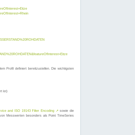
reOfInterest=Eitze
ureOfInterest=Rhein
y=WASSERSTAND%20ROHDATEN
AND%20ROHDATEN&featureOfInterest=Eitze
 Profil definiert bereitzustellen. Die wichtigsten
t ist)
rvice and ISO 19143 Filter Encoding
↗
sowie die
on Messwerten besonders als Point TimeSeries