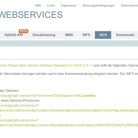
Hilfe
Links
Impressum
Nutzungsbedingungen
Datenschut
HyDAS-API
Visualisierung
WMS
WFS
SOS
Downloads
sor Observation Service Interface Standard 2.0 (SOS 2.0)
↗
und stellt die folgenden Opera
ls Vektordaten bezogen werden und in eine Kartenanwendung integriert werden. Der WFS ste
 des Dienstes
rvices/gis/gdi-sos/service?service=SOS&request=GetCapabilities
n eines Sensors/Prozesses
vices/gis/gdi-sos/service?
est=DescribeSensor&procedure=Einzelwert&procedureDescriptionFormat=http://www.opengi
e
vices/gis/gdi-sos/service?
quest=GetObservation&procedure=Einzelwert&observedProperty=WASSERSTAND%20ROHDA