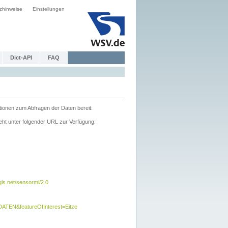
zhinweise
Einstellungen
Dict-API
FAQ
tionen zum Abfragen der Daten bereit:
ht unter folgender URL zur Verfügung:
s.net/sensorml/2.0
TEN&featureOfInterest=Eitze