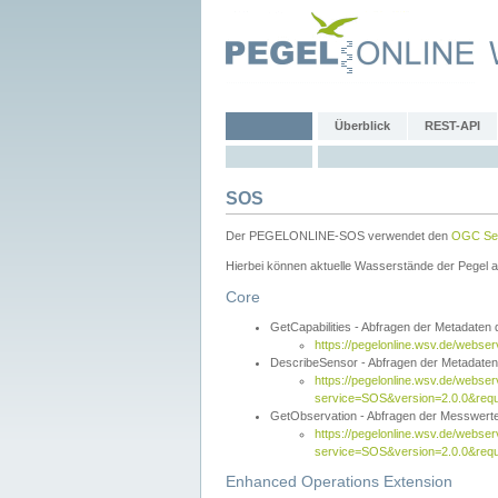
Überblick
REST-API
SOS
Der PEGELONLINE-SOS verwendet den
OGC Sen
Hierbei können aktuelle Wasserstände der Pegel a
Core
GetCapabilities - Abfragen der Metadaten
https://pegelonline.wsv.de/webse
DescribeSensor - Abfragen der Metadate
https://pegelonline.wsv.de/webser
service=SOS&version=2.0.0&requ
GetObservation - Abfragen der Messwert
https://pegelonline.wsv.de/webser
service=SOS&version=2.0.0&re
Enhanced Operations Extension