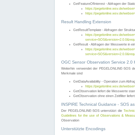
GetFeatureOfInterest - Abfragen der Sta
https://pegelonline.wsv.de/webse
https://pegelonline.wsv.de/webs
Result Handling Extension
GetResultTemplate - Abfragen der Struktur
https://pegelonline.wsv.de/webser
service=SOS&version=2.0.0&
GetResult - Abfragen der Messwerte in ei
https://pegelonline.wsv.de/webser
service=SOS&version=2.0.0&r
OGC Sensor Observation Service 2.0 H
Weiterhin verwendet der PEGELONLINE-SOS d
Merkmale sind
GetDataAvailability - Operation zum Abfr
https://pegelonline.wsv.de/webse
GetObservation liefert die Messwerte s
GetObservation ohne einen Zeitfilter liefert
INSPIRE Technical Guidance - SOS as
Der PEGELONLINE-SOS unterstützt die
Technic
Guidelines for the use of Observations & Mea
Observation
Unterstützte Encodings