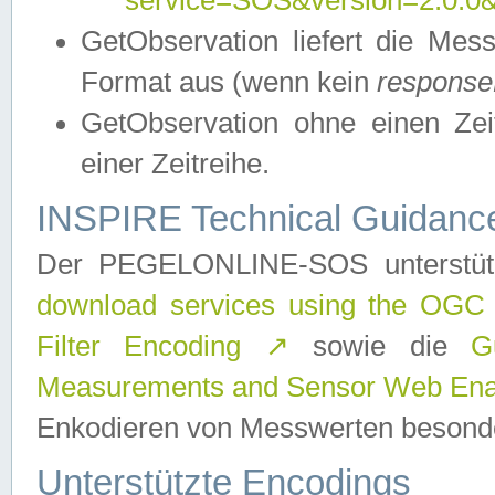
service=SOS&version=2.0.0&r
GetObservation liefert die M
Format aus (wenn kein
response
GetObservation ohne einen Zeitf
einer Zeitreihe.
INSPIRE Technical Guidance
Der PEGELONLINE-SOS unterstüt
download services using the OGC
Filter Encoding
↗
sowie die
G
Measurements and Sensor Web Enab
Enkodieren von Messwerten besonde
Unterstützte Encodings