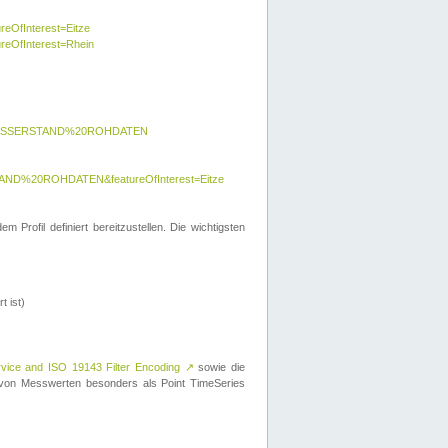
reOfInterest=Eitze
ureOfInterest=Rhein
y=WASSERSTAND%20ROHDATEN
AND%20ROHDATEN&featureOfInterest=Eitze
 Profil definiert bereitzustellen. Die wichtigsten
t ist)
rvice and ISO 19143 Filter Encoding
↗
sowie die
on Messwerten besonders als Point TimeSeries