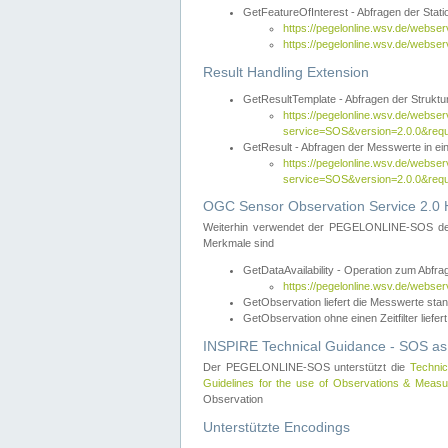
GetFeatureOfInterest - Abfragen der Sta
https://pegelonline.wsv.de/webse
https://pegelonline.wsv.de/webs
Result Handling Extension
GetResultTemplate - Abfragen der Struktur
https://pegelonline.wsv.de/webser
service=SOS&version=2.0.0&
GetResult - Abfragen der Messwerte in ei
https://pegelonline.wsv.de/webser
service=SOS&version=2.0.0&r
OGC Sensor Observation Service 2.0 H
Weiterhin verwendet der PEGELONLINE-SOS d
Merkmale sind
GetDataAvailability - Operation zum Abfr
https://pegelonline.wsv.de/webse
GetObservation liefert die Messwerte s
GetObservation ohne einen Zeitfilter liefert
INSPIRE Technical Guidance - SOS as
Der PEGELONLINE-SOS unterstützt die
Technic
Guidelines for the use of Observations & Mea
Observation
Unterstützte Encodings