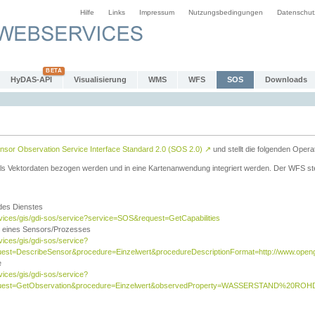
Hilfe
Links
Impressum
Nutzungsbedingungen
Datenschut
HyDAS-API
Visualisierung
WMS
WFS
SOS
Downloads
sor Observation Service Interface Standard 2.0 (SOS 2.0)
↗
und stellt die folgenden Opera
ls Vektordaten bezogen werden und in eine Kartenanwendung integriert werden. Der WFS ste
 des Dienstes
rvices/gis/gdi-sos/service?service=SOS&request=GetCapabilities
n eines Sensors/Prozesses
vices/gis/gdi-sos/service?
est=DescribeSensor&procedure=Einzelwert&procedureDescriptionFormat=http://www.opengi
e
vices/gis/gdi-sos/service?
quest=GetObservation&procedure=Einzelwert&observedProperty=WASSERSTAND%20ROHDA