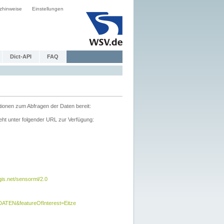
zhinweise
Einstellungen
Dict-API
FAQ
tionen zum Abfragen der Daten bereit:
ht unter folgender URL zur Verfügung:
s.net/sensorml/2.0
TEN&featureOfInterest=Eitze