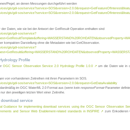
tionen/Pegel, an denen Messungen durchgeführt werden
rvices/gis/gdi-sos/service?service=SOS&version=2.0.0&request=GetFeatureOfInterest&featu
ervices/gis/gdi-sos/service?service=SOS&version=2.0.0&request=GetFeatureOfInterest&feat
 der Daten, wie sie bei der Antwort der GetResult-Operation enthalten sind
vices/gis/gdi-sos/service?
request=GetResultTemplate&offering=WASSERSTAND%20ROHDATEN&observedPropert
ner kompakten Darstellung ohne die Metadaten wie bei GetObservation.
vices/gis/gdi-sos/service?
equest=GetResult&offering=WASSERSTAND%20ROHDATEN&observedProperty=WASSERST
ydrology Profile
er
OGC Sensor Observation Service 2.0 Hydrology Profile 1.0.0
↗
um die Daten wie in dem
agen von vorhandenen Zeitreihen mit ihren Parametern im SOS.
rvices/gis/gdi-sos/service?service=SOS&version=2.0.0&request=GetDataAvailability
tandardmäßig im OGC WaterML 2.0 Format aus (wenn kein
responseFormat
-Parameter definier
 nur den jeweiligen letzten Wert einer Zeitreihe.
 download service
al Guidance for implementing download services using the OGC Sensor Observation Se
surements and Sensor Web Enablement-related standards in INSPIRE
↗
zum Enkodieren v