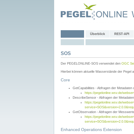
Überblick
REST-API
SOS
Der PEGELONLINE-SOS verwendet den
OGC Sen
Hierbei können aktuelle Wasserstände der Pegel a
Core
GetCapabilities - Abfragen der Metadaten
https://pegelonline.wsv.de/webse
DescribeSensor - Abfragen der Metadate
https://pegelonline.wsv.de/webser
service=SOS&version=2.0.0&requ
GetObservation - Abfragen der Messwert
https://pegelonline.wsv.de/webser
service=SOS&version=2.0.0&re
Enhanced Operations Extension