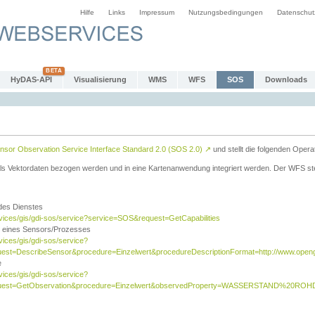
Hilfe
Links
Impressum
Nutzungsbedingungen
Datenschut
HyDAS-API
Visualisierung
WMS
WFS
SOS
Downloads
sor Observation Service Interface Standard 2.0 (SOS 2.0)
↗
und stellt die folgenden Opera
ls Vektordaten bezogen werden und in eine Kartenanwendung integriert werden. Der WFS ste
 des Dienstes
rvices/gis/gdi-sos/service?service=SOS&request=GetCapabilities
n eines Sensors/Prozesses
vices/gis/gdi-sos/service?
est=DescribeSensor&procedure=Einzelwert&procedureDescriptionFormat=http://www.opengi
e
vices/gis/gdi-sos/service?
quest=GetObservation&procedure=Einzelwert&observedProperty=WASSERSTAND%20ROHDA