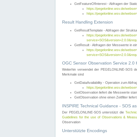
GetFeatureOfInterest - Abfragen der Sta
https://pegelonline.wsv.de/webse
https://pegelonline.wsv.de/webs
Result Handling Extension
GetResultTemplate - Abfragen der Struktur
https://pegelonline.wsv.de/webser
service=SOS&version=2.0.0&
GetResult - Abfragen der Messwerte in ei
https://pegelonline.wsv.de/webser
service=SOS&version=2.0.0&r
OGC Sensor Observation Service 2.0 H
Weiterhin verwendet der PEGELONLINE-SOS d
Merkmale sind
GetDataAvailability - Operation zum Abfr
https://pegelonline.wsv.de/webse
GetObservation liefert die Messwerte s
GetObservation ohne einen Zeitfilter liefert
INSPIRE Technical Guidance - SOS as
Der PEGELONLINE-SOS unterstützt die
Technic
Guidelines for the use of Observations & Mea
Observation
Unterstützte Encodings