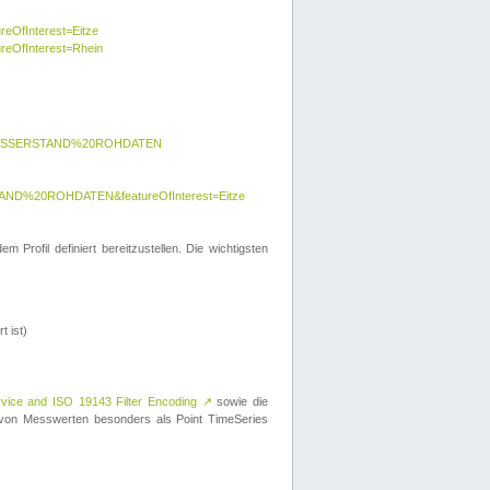
reOfInterest=Eitze
ureOfInterest=Rhein
y=WASSERSTAND%20ROHDATEN
AND%20ROHDATEN&featureOfInterest=Eitze
 Profil definiert bereitzustellen. Die wichtigsten
t ist)
rvice and ISO 19143 Filter Encoding
↗
sowie die
on Messwerten besonders als Point TimeSeries