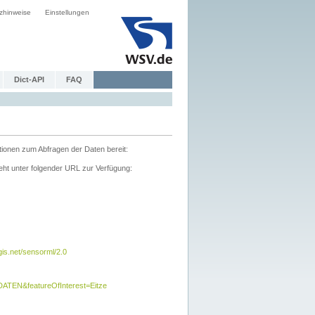
zhinweise
Einstellungen
Dict-API
FAQ
tionen zum Abfragen der Daten bereit:
ht unter folgender URL zur Verfügung:
s.net/sensorml/2.0
TEN&featureOfInterest=Eitze