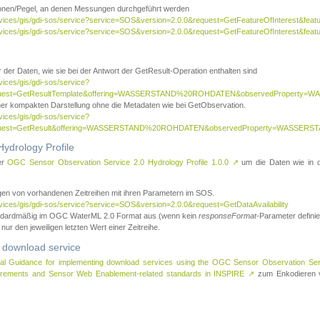
tionen/Pegel, an denen Messungen durchgeführt werden
rvices/gis/gdi-sos/service?service=SOS&version=2.0.0&request=GetFeatureOfInterest&featu
ervices/gis/gdi-sos/service?service=SOS&version=2.0.0&request=GetFeatureOfInterest&feat
 der Daten, wie sie bei der Antwort der GetResult-Operation enthalten sind
vices/gis/gdi-sos/service?
request=GetResultTemplate&offering=WASSERSTAND%20ROHDATEN&observedPropert
ner kompakten Darstellung ohne die Metadaten wie bei GetObservation.
vices/gis/gdi-sos/service?
equest=GetResult&offering=WASSERSTAND%20ROHDATEN&observedProperty=WASSERST
ydrology Profile
er
OGC Sensor Observation Service 2.0 Hydrology Profile 1.0.0
↗
um die Daten wie in dem
agen von vorhandenen Zeitreihen mit ihren Parametern im SOS.
rvices/gis/gdi-sos/service?service=SOS&version=2.0.0&request=GetDataAvailability
tandardmäßig im OGC WaterML 2.0 Format aus (wenn kein
responseFormat
-Parameter definier
 nur den jeweiligen letzten Wert einer Zeitreihe.
 download service
al Guidance for implementing download services using the OGC Sensor Observation Se
surements and Sensor Web Enablement-related standards in INSPIRE
↗
zum Enkodieren v