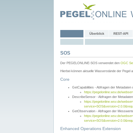
Überblick
REST-API
SOS
Der PEGELONLINE-SOS verwendet den
OGC Sen
Hierbei können aktuelle Wasserstände der Pegel a
Core
GetCapabilities - Abfragen der Metadaten
https://pegelonline.wsv.de/webse
DescribeSensor - Abfragen der Metadate
https://pegelonline.wsv.de/webser
service=SOS&version=2.0.0&requ
GetObservation - Abfragen der Messwert
https://pegelonline.wsv.de/webser
service=SOS&version=2.0.0&re
Enhanced Operations Extension