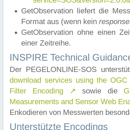
service=SOS&version=2.0.0&r
GetObservation liefert die M
Format aus (wenn kein
response
GetObservation ohne einen Zeitf
einer Zeitreihe.
INSPIRE Technical Guidance
Der PEGELONLINE-SOS unterstüt
download services using the OGC
Filter Encoding
↗
sowie die
G
Measurements and Sensor Web Enab
Enkodieren von Messwerten besonde
Unterstützte Encodings